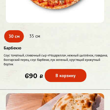
30 см
35 см
Барбекю
Соус томатный, сливочный сыр «Моцарелла», нежный цыплёнок, говядина,
болгарский перец, соус барбекю, лук зеленый, хрустящий кунжутный
бортик
690
В корзину
c