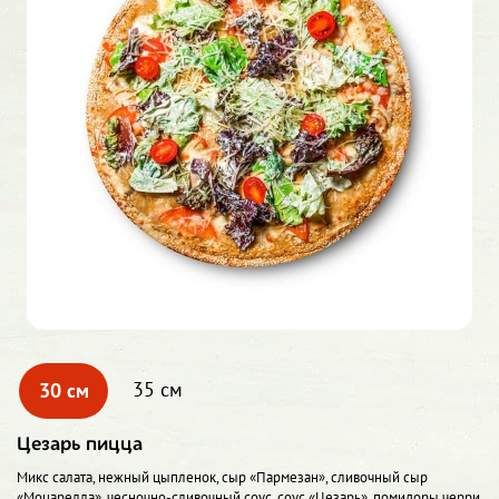
30 см
35 см
Цезарь пицца
Микс салата, нежный цыпленок, сыр «Пармезан», сливочный сыр
«Моцарелла», чесночно-сливочный соус, соус «Цезарь», помидоры черри,